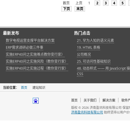
首页
上页
1
2
3
4
5
下页
末页
最新发布
热门点击
数字电视运营支撑平台解决方案
21. 罕为人知的语义元素
ERP需求调研必做三件事
19. HTML 表格
实施ERP40问之实施难点教你变行家）
公司概况
实施ERP40问之实施风险（教你变行家）
25. 可访问性基础知识
实施ERP40问之实施过程（教你变行家）
48. 动态样式 —— 用 JavaScript 
CSS
当前位置：
首页
建站知识
首页
关于我们
解决方案
软件
版权 © 2026 济南盈讯科技有限公司 保
济南盈讯科技有限公司
始终坚持以用户价