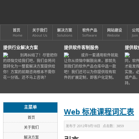
首页
关于我们
解决方案
软件产品
网站建设
公
Home
About Us
Solutions
Software
Website
Join
提供行业解决方案
提供软件客制服务
提供软
别再纠结了！尽管把你
或许一套通用软件就能
的烦恼交给我们吧，我们会将问
让你从烦恼中解脱出来，那就先
同，软
题转化为一整套解决方案提供给
到我们的软件产品仓库中选一款
才能发
你！方案的前期咨询根本不需你
吧！我们还可以为你提供现有软
实施，
花一分钱。还不马上咨询？
件的扩展定制，即客户化定制。
或产品
持。
主菜单
Web 标准课程词汇表
首页
发布于
2012年9月18日
点击数：
3859
关于我们
解决方案