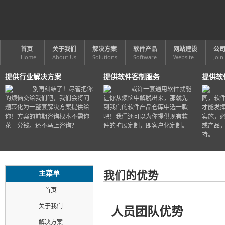
首页
关于我们
解决方案
软件产品
网站建设
公
Home
About Us
Solutions
Software
Website
Join
提供行业解决方案
提供软件客制服务
提供软
别再纠结了！尽管把你
或许一套通用软件就能
的烦恼交给我们吧，我们会将问
让你从烦恼中解脱出来，那就先
同，软
题转化为一整套解决方案提供给
到我们的软件产品仓库中选一款
才能发
你！方案的前期咨询根本不需你
吧！我们还可以为你提供现有软
实施，
花一分钱。还不马上咨询？
件的扩展定制，即客户化定制。
或产品
持。
我们的优势
主菜单
首页
关于我们
人员团队优势
解决方案