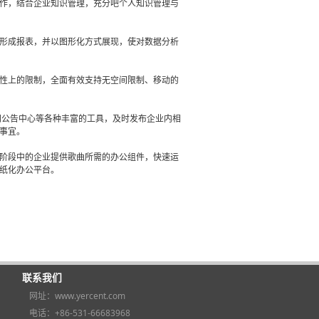
作，结合企业知识管理，充分吧个人知识管理与
形成报表，并以图形化方式展现，使对数据分析
性上的限制，全面有效支持无空间限制、移动的
闻公告中心等各种丰富的工具，及时发布企业内相
事宜。
阶段中的企业提供歌曲所需的办公组件，快速运
纸化办公平台。
联系我们
网址：www.yercent.com
电话：+86-531-66683968