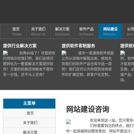
首页
关于我们
解决方案
软件产品
网站建设
公
Home
About Us
Solutions
Software
Website
Join
提供行业解决方案
提供软件客制服务
提供软
别再纠结了！尽管把你
或许一套通用软件就能
的烦恼交给我们吧，我们会将问
让你从烦恼中解脱出来，那就先
同，软
题转化为一整套解决方案提供给
到我们的软件产品仓库中选一款
才能发
你！方案的前期咨询根本不需你
吧！我们还可以为你提供现有软
实施，
花一分钱。还不马上咨询？
件的扩展定制，即客户化定制。
或产品
持。
主菜单
网站建设咨询
首页
欢迎来到这一站。您只需告
关于我们
们所需要到达的终点，我们
你一起穿越网站整体策划、网站平面设计
解决方案