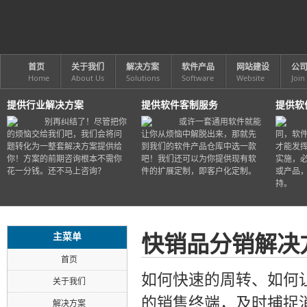
首页
关于我们
解决方案
软件产品
网站建设
公
Home
About Us
Solutions
Software
Website
Join
提供行业解决方案
提供软件客制服务
提供软
别再纠结了！尽管把你
或许一套通用软件就能
的烦恼交给我们吧，我们会将问
让你从烦恼中解脱出来，那就先
同，软
题转化为一整套解决方案提供给
到我们的软件产品仓库中选一款
才能发
你！方案的前期咨询根本不需你
吧！我们还可以为你提供现有软
实施，
花一分钱。还不马上咨询？
件的扩展定制，即客户化定制。
或产品
持。
快销品分销解决
主菜单
首页
如何快速的周转、如何
关于我们
的销售终端，及时捕捉
解决方案